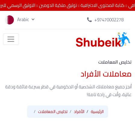
::
كتابة المحتوى الاحترافية
::
توثيق ملكية الدومين
::
التوثيق الرسمي للبريد ال
Arabic
+97470002278
تخليص المعاملات
معاملات الأفراد
أنجز جميع معاملاتك الشخصية أو الحكومية في قطر بسرعة فائقة ودقة
عالية، وأنت في راحة تامة!
الرئيسية
الأفراد
تخليص المعاملات