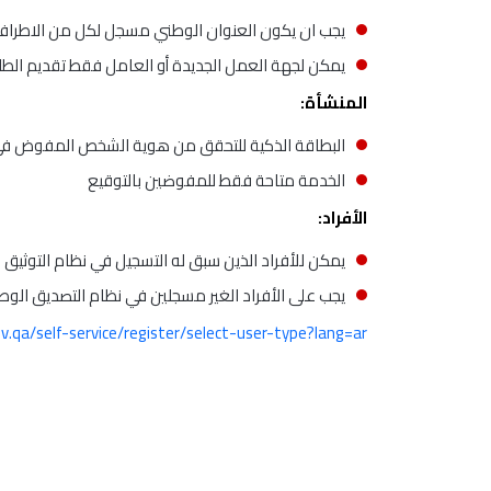
يجب ان يكون العنوان الوطني مسجل لكل من الاطراف ال
يمكن لجهة العمل الجديدة أو العامل فقط تقديم الط
المنشأة:
البطاقة الذكية للتحقق من هوية الشخص المفوض في ا
الخدمة متاحة فقط للمفوضين بالتوقيع
الأفراد:
يمكن للأفراد الذين سبق له التسجيل في نظام التوثيق ا
يجب على الأفراد الغير مسجلين في نظام التصديق الوط
.qa/self-service/register/select-user-type?lang=ar