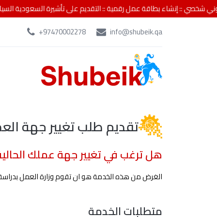
ي
::
إنشاء بطاقة عمل رقمية
::
التقديم على تأشيرة السعودية السياحية
::
التق
+97470002278
info@shubeik.qa
تقديم طلب تغيير جهة الع
هل ترغب في تغيير جهة عملك الحالية
الغرض من هذه الخدمة هو ان تقوم وزارة العمل بدراسة ط
متطلبات الخدمة