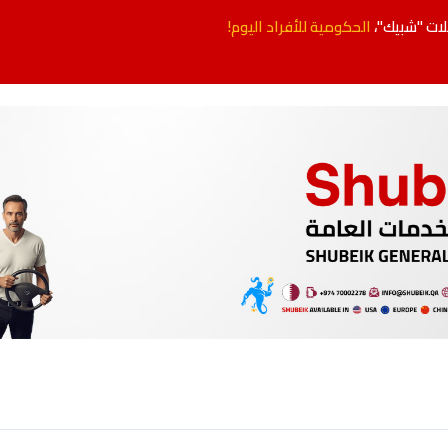
ات "شبيك"،
الحكومية للأفراد اليوم!